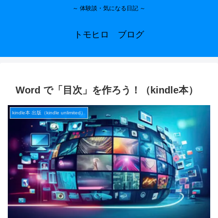
～ 体験談・気になる日記 ～
トモヒロ ブログ
Word で「目次」を作ろう！（kindle本）
kindle本 出版（kindle unlimited）