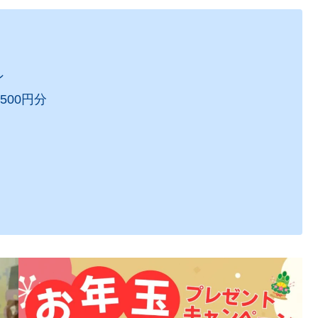
ン
00円分