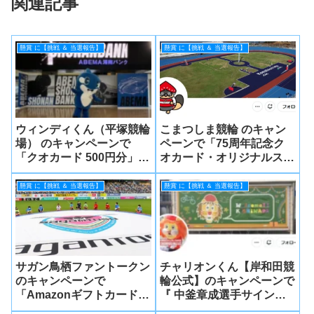
関連記事
懸賞 に【挑戦 ＆ 当選報告】
懸賞 に【挑戦 ＆ 当選報告】
ウィンディくん（平塚競輪
こまつしま競輪 のキャン
場） のキャンペーンで
ペーンで「75周年記念ク
「クオカード 500円分」
オカード・オリジナルステ
が当選しました！
ッカー」が当選しました！
懸賞 に【挑戦 ＆ 当選報告】
懸賞 に【挑戦 ＆ 当選報告】
サガン鳥栖ファントークン
チャリオンくん【岸和田競
のキャンペーンで
輪公式】のキャンペーンで
「Amazonギフトカード」
『 中釜章成選手サイン付
が当選しました！
きクオカード ＆ キーホル