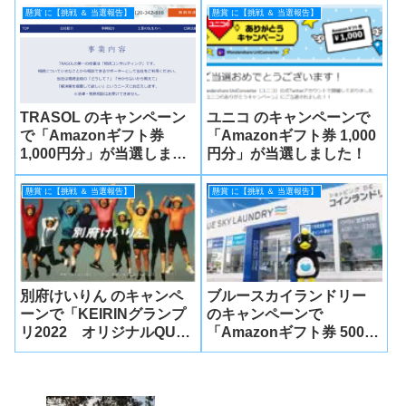
ダー 』が当選しました！
懸賞 に【挑戦 ＆ 当選報告】
懸賞 に【挑戦 ＆ 当選報告】
TRASOL のキャンペーン
ユニコ のキャンペーンで
で「Amazonギフト券
「Amazonギフト券 1,000
1,000円分」が当選しまし
円分」が当選しました！
た！
懸賞 に【挑戦 ＆ 当選報告】
懸賞 に【挑戦 ＆ 当選報告】
別府けいりん のキャンペ
ブルースカイランドリー
ーンで「KEIRINグランプ
のキャンペーンで
リ2022 オリジナルQUO
「Amazonギフト券 500円
カード」が当選しました！
分」が当選しました！